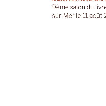
PUBLIÉ
14 MARS 2019
PAR
NAPODRA 
LE
9ème salon du livre
sur-Mer le 11 août