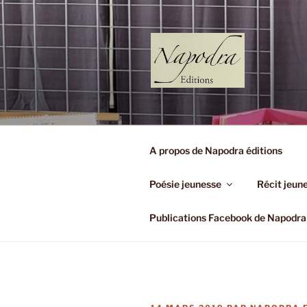
Aller
au
contenu
principal
NAPODRA 
(Très Petit Editeur)
A propos de Napodra éditions
Poésie jeunesse
Récit jeun
Publications Facebook de Napodra 