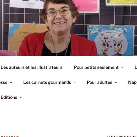
EDITIONS
Les auteurs et les illustrateurs
Pour petits seulement
D
esse
Les carnets gourmands
Pour adultes
Napo
Editions