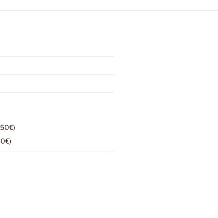
,50€)
50€)