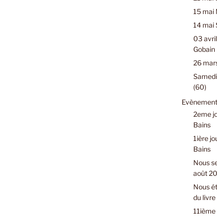
15 mai 
14 mai 
03 avril
Gobain 
26 mars
Samedi 
(60)
Evènements
2eme jo
Bains
1ière jo
Bains
Nous se
août 2
Nous ét
du livr
11ième 