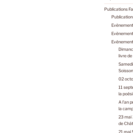
Publications F
Publicatio
Evènements
Evènements
Evènements
Dimanch
livre d
Samedi 
Soisson
02 octo
11 sept
la poési
A l’an 
la cam
23 mai 
de Chât
21 mai 