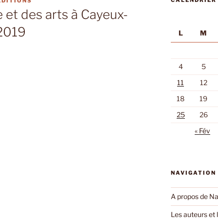
CALENDRIER
EDITIONS
 et des arts à Cayeux-
 2019
L
M
4
5
11
12
18
19
25
26
« Fév
NAVIGATION
A propos de Na
Les auteurs et l