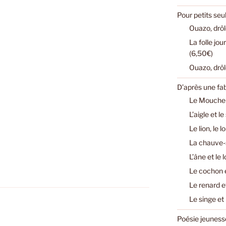
Pour petits se
Ouazo, drôl
La folle jo
(6,50€)
Ouazo, drôl
D’après une fa
Le Mouchero
L’aigle et l
Le lion, le 
La chauve-s
L’âne et le 
Le cochon e
Le renard e
Le singe et
Poésie jeuness