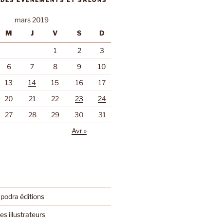
 DES ÉVÈNEMENTS ET SALONS
mars 2019
M
J
V
S
D
1
2
3
6
7
8
9
10
13
14
15
16
17
20
21
22
23
24
27
28
29
30
31
Avr »
podra éditions
es illustrateurs