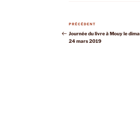
Navigation
Article
PRÉCÉDENT
de
précédent
Journée du livre à Mouy le dim
24 mars 2019
l’article