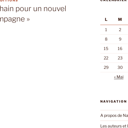
CALENDRIER
DITIONS
chain pour un nouvel
ampagne »
L
M
1
2
8
9
15
16
22
23
29
30
« Mai
NAVIGATION
A propos de Na
Les auteurs et l