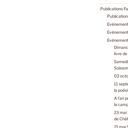
Publications F
Publicatio
Evènements
Evènements
Evènements
Dimanch
livre d
Samedi 
Soisson
02 octo
11 sept
la poési
A l’an 
la cam
23 mai 
de Chât
21 mai 