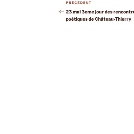
Navigation
Article
PRÉCÉDENT
de
précédent
23 mai 3eme jour des rencontr
poétiques de Château-Thierry
l’article