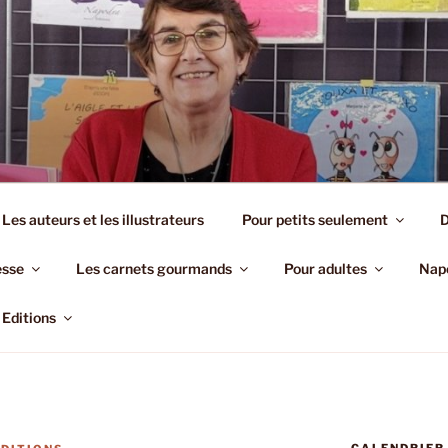
EDITIONS
Les auteurs et les illustrateurs
Pour petits seulement
D
esse
Les carnets gourmands
Pour adultes
Napo
Editions