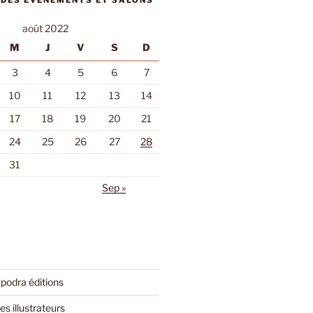
 DES ÉVÈNEMENTS ET SALONS
août 2022
M
J
V
S
D
3
4
5
6
7
10
11
12
13
14
17
18
19
20
21
24
25
26
27
28
31
Sep »
podra éditions
es illustrateurs