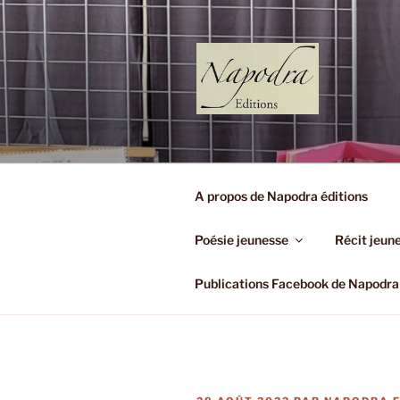
Aller
au
contenu
principal
NAPODRA 
(Très Petit Editeur)
A propos de Napodra éditions
Poésie jeunesse
Récit jeun
Publications Facebook de Napodra 