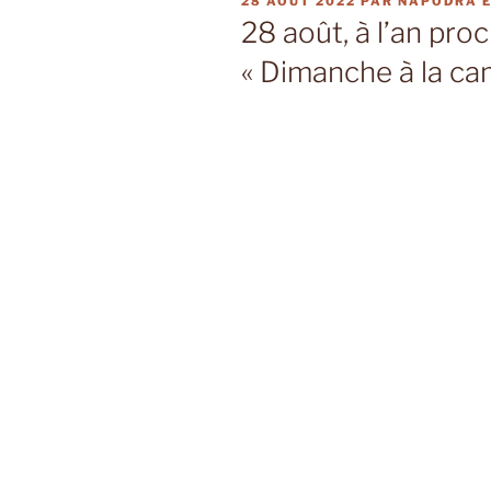
PUBLIÉ
28 AOÛT 2022
PAR
NAPODRA E
LE
28 août, à l’an pro
« Dimanche à la c