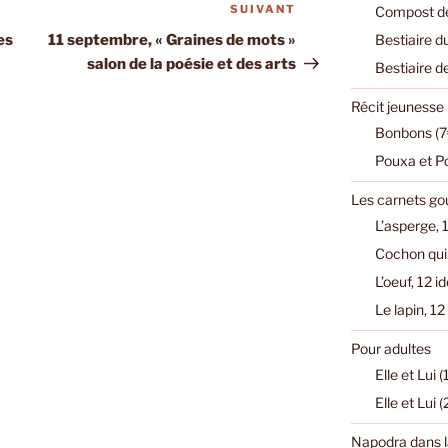
SUIVANT
Article
Compost de
suivant
Bestiaire d
es
11 septembre, « Graines de mots »
salon de la poésie et des arts
Bestiaire d
Récit jeunesse
Bonbons (7
Pouxa et P
Les carnets g
L’asperge, 1
Cochon qui 
L’oeuf, 12 i
Le lapin, 12
Pour adultes
Elle et Lui 
Elle et Lui 
Napodra dans l