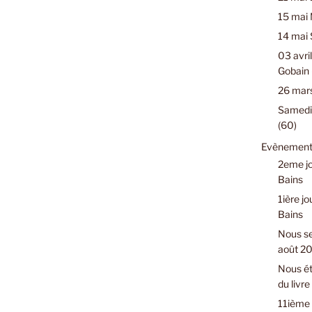
15 mai 
14 mai 
03 avril
Gobain 
26 mars
Samedi 
(60)
Evènements
2eme jo
Bains
1ière jo
Bains
Nous se
août 2
Nous ét
du livr
11ième 