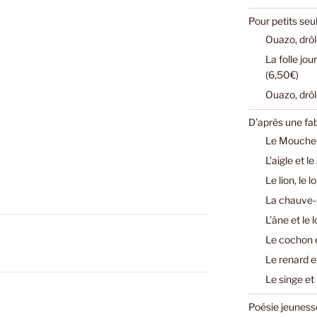
Pour petits se
Ouazo, drôl
La folle jo
(6,50€)
Ouazo, drôl
D’après une fa
Le Mouchero
L’aigle et l
Le lion, le 
La chauve-s
L’âne et le 
Le cochon e
Le renard e
Le singe et
Poésie jeuness