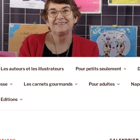
EDITIONS
Les auteurs et les illustrateurs
Pour petits seulement
D
esse
Les carnets gourmands
Pour adultes
Napo
Editions