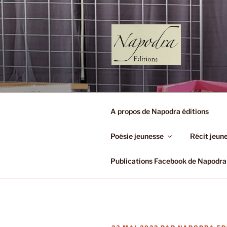
Aller
au
contenu
principal
NAPODRA 
(Très Petit Editeur)
A propos de Napodra éditions
Poésie jeunesse
Récit jeun
Publications Facebook de Napodra 