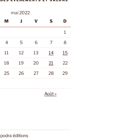
 DES ÉVÈNEMENTS ET SALONS
mai 2022
M
J
V
S
D
1
4
5
6
7
8
11
12
13
14
15
18
19
20
21
22
25
26
27
28
29
Août »
podra éditions