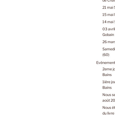
de Chât
21 mai 
15 mai 
14 mai 
03 avril
Gobain 
26 mars
Samedi 
(60)
Evènements
2eme jo
Bains
1ière jo
Bains
Nous se
août 2
Nous ét
du livr