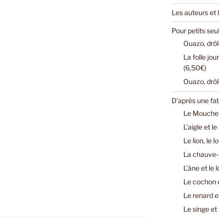
Les auteurs et l
Pour petits se
Ouazo, drôl
La folle jo
(6,50€)
Ouazo, drôl
D’après une fa
Le Mouchero
L’aigle et l
Le lion, le 
La chauve-s
L’âne et le 
Le cochon e
Le renard e
Le singe et