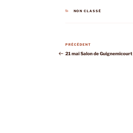
CATÉGORIES
NON CLASSÉ
Navigation
Article
PRÉCÉDENT
de
précédent
21 mai Salon de Guignemicourt
l’article