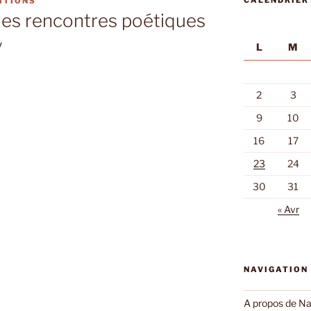
CALENDRIER
ITIONS
des rencontres poétiques
y
L
M
2
3
9
10
16
17
23
24
30
31
« Avr
NAVIGATION
A propos de Na