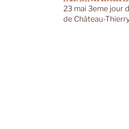
PUBLIÉ
23 MAI 2022
PAR
NAPODRA ED
LE
23 mai 3eme jour 
de Château-Thierr