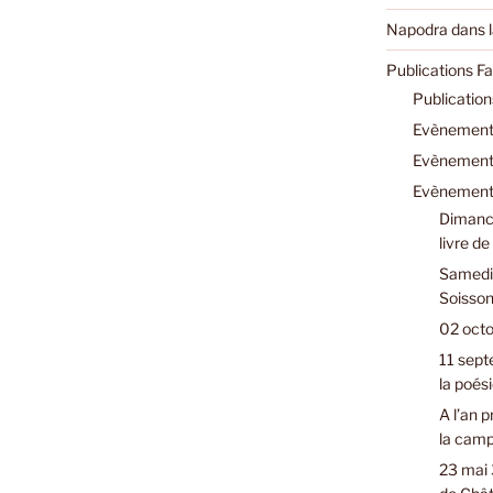
Napodra dans l
Publications F
Publicatio
Evènements
Evènements
Evènements
Dimanch
livre d
Samedi 
Soisson
02 octo
11 sept
la poési
A l’an 
la cam
23 mai 