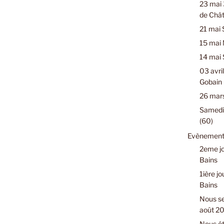
23 mai 
de Chât
21 mai 
15 mai 
14 mai 
03 avril
Gobain 
26 mars
Samedi 
(60)
Evènements
2eme jo
Bains
1ière jo
Bains
Nous se
août 2
Nous ét