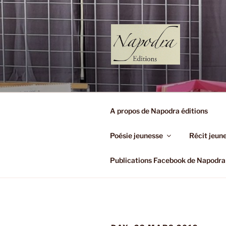
Aller
au
contenu
principal
NAPODRA 
(Très Petit Editeur)
A propos de Napodra éditions
Poésie jeunesse
Récit jeun
Publications Facebook de Napodra 