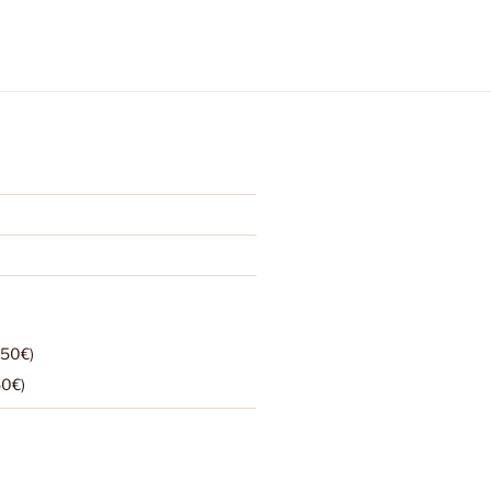
,50€)
50€)