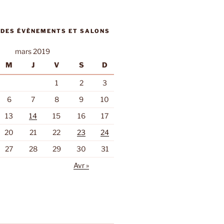
 DES ÉVÈNEMENTS ET SALONS
mars 2019
M
J
V
S
D
1
2
3
6
7
8
9
10
13
14
15
16
17
20
21
22
23
24
27
28
29
30
31
Avr »