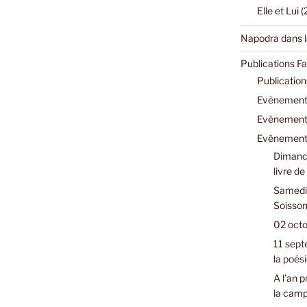
Elle et Lui 
Napodra dans l
Publications F
Publicatio
Evènements
Evènements
Evènements
Dimanch
livre d
Samedi 
Soisson
02 octo
11 sept
la poési
A l’an 
la cam