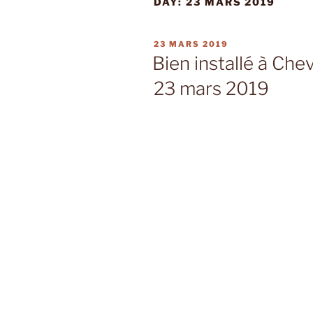
DAY:
23 MARS 2019
PUBLIÉ
23 MARS 2019
LE
Bien installé à Che
23 mars 2019