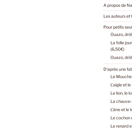
A propos de Na
Les auteurs et l
Pour petits se
Ouazo, drôl
La folle jo
(6,50€)
Ouazo, drôl
D’après une fa
Le Mouchero
L’aigle et l
Le lion, le 
La chauve-s
L’âne et le 
Le cochon e
Le renard e