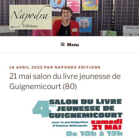
Aller
au
contenu
principal
NAPODRA EDITIONS
(Très Petit Editeur)
Menu
PUBLIÉ
18 AVRIL 2022
PAR
NAPODRA EDITIONS
LE
21 mai salon du livre jeunesse de
Guignemicourt (80)