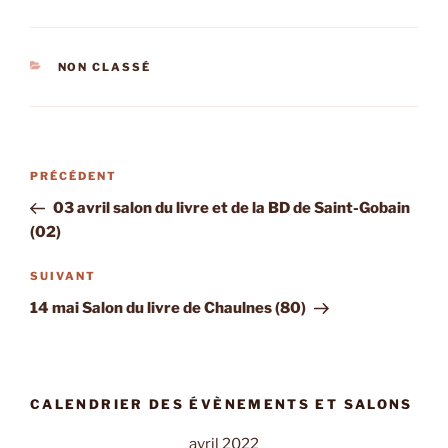
CATÉGORIES
NON CLASSÉ
Navigation
Article
PRÉCÉDENT
de
précédent
03 avril salon du livre et de la BD de Saint-Gobain
l’article
(02)
Article
SUIVANT
suivant
14 mai Salon du livre de Chaulnes (80)
CALENDRIER DES ÉVÈNEMENTS ET SALONS
avril 2022