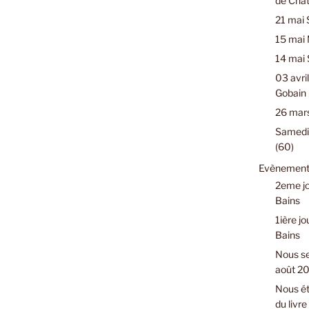
de Chât
21 mai 
15 mai 
14 mai 
03 avril
Gobain 
26 mars
Samedi 
(60)
Evènements
2eme jo
Bains
1ière jo
Bains
Nous se
août 2
Nous ét
du livr