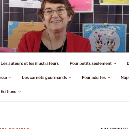
EDITIONS
Les auteurs et les illustrateurs
Pour petits seulement
D
esse
Les carnets gourmands
Pour adultes
Napo
Editions