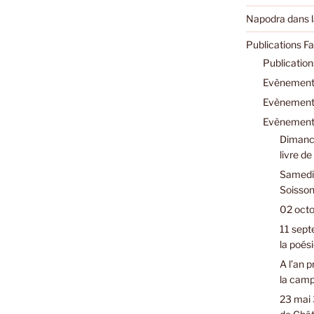
Napodra dans l
Publications F
Publicatio
Evènements
Evènements
Evènements
Dimanch
livre d
Samedi 
Soisson
02 octo
11 sept
la poési
A l’an 
la cam
23 mai 