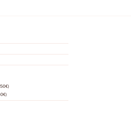
,50€)
50€)