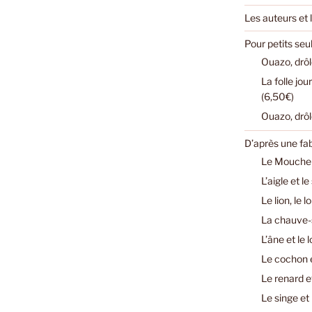
Les auteurs et l
Pour petits se
Ouazo, drôl
La folle jo
(6,50€)
Ouazo, drôl
D’après une fa
Le Mouchero
L’aigle et l
Le lion, le 
La chauve-s
L’âne et le 
Le cochon e
Le renard e
Le singe et