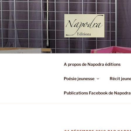
Aller
au
contenu
principal
NAPODRA 
(Très Petit Editeur)
A propos de Napodra éditions
Poésie jeunesse
Récit jeun
Publications Facebook de Napodra 