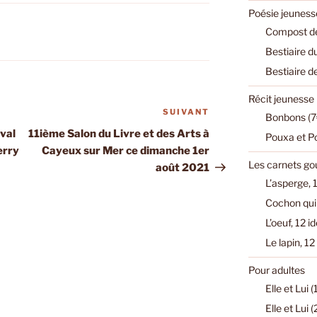
Poésie jeuness
Compost de
Bestiaire d
Bestiaire d
Récit jeunesse
SUIVANT
Article
Bonbons (7
suivant
val
11ième Salon du Livre et des Arts à
Pouxa et P
erry
Cayeux sur Mer ce dimanche 1er
Les carnets g
août 2021
L’asperge, 1
Cochon qui 
L’oeuf, 12 i
Le lapin, 12
Pour adultes
Elle et Lui 
Elle et Lui 