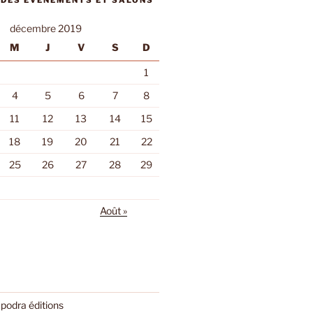
 DES ÉVÈNEMENTS ET SALONS
décembre 2019
M
J
V
S
D
1
4
5
6
7
8
11
12
13
14
15
18
19
20
21
22
25
26
27
28
29
Août »
podra éditions