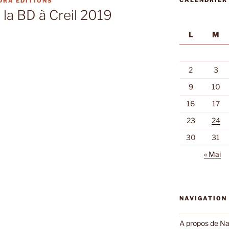
CALENDRIER
DRA EDITIONS
e la BD à Creil 2019
L
M
2
3
9
10
16
17
23
24
30
31
« Mai
NAVIGATION
A propos de Na