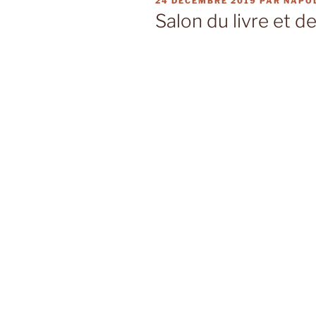
PUBLIÉ
24 DÉCEMBRE 2019
PAR
NAPO
LE
Salon du livre et d