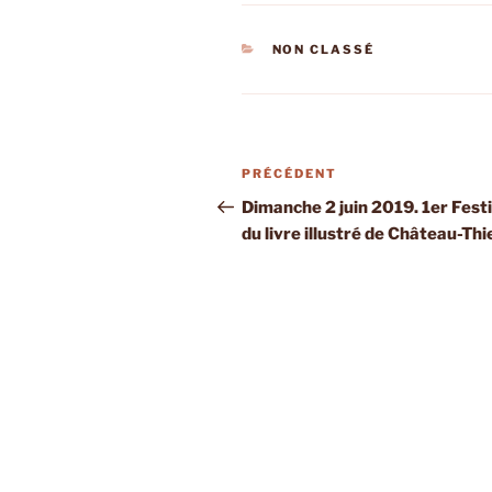
CATÉGORIES
NON CLASSÉ
Navigation
Article
PRÉCÉDENT
de
précédent
Dimanche 2 juin 2019. 1er Festi
du livre illustré de Château-Thi
l’article