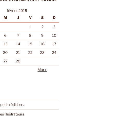
 DES ÉVÈNEMENTS ET SALONS
février 2019
M
J
V
S
D
1
2
3
6
7
8
9
10
13
14
15
16
17
20
21
22
23
24
27
28
Mar »
podra éditions
es illustrateurs