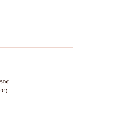
,50€)
50€)