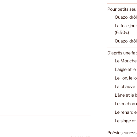
Pour petits se
Ouazo, drôl
La folle jo
(6,50€)
Ouazo, drôl
D’après une fa
Le Mouchero
L’aigle et l
Le lion, le 
La chauve-s
L’âne et le 
Le cochon e
Le renard e
Le singe et
Poésie jeuness