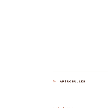
CATÉGORIES
APÉROBULLES
Navigation