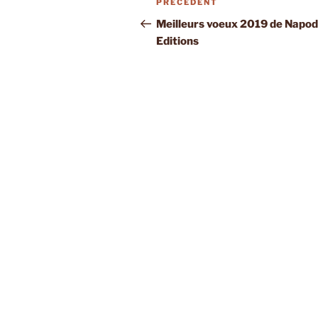
Article
PRÉCÉDENT
de
précédent
Meilleurs voeux 2019 de Napo
Editions
l’article