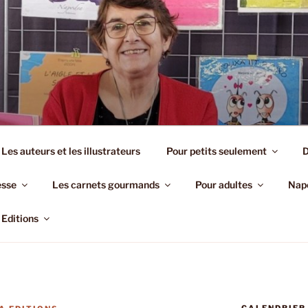
EDITIONS
Les auteurs et les illustrateurs
Pour petits seulement
D
esse
Les carnets gourmands
Pour adultes
Napo
Editions