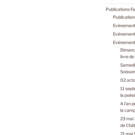
Publications F
Publicatio
Evènements
Evènements
Evènements
Dimanch
livre d
Samedi 
Soisson
02 octo
11 sept
la poési
A l’an 
la cam
23 mai 
de Chât
21 mai 