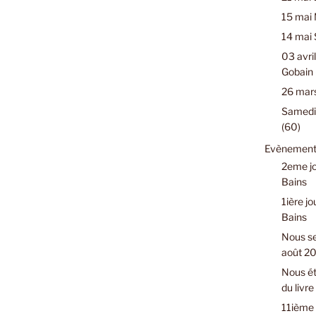
15 mai 
14 mai 
03 avril
Gobain 
26 mars
Samedi 
(60)
Evènements
2eme jo
Bains
1ière jo
Bains
Nous se
août 2
Nous ét
du livr
11ième 