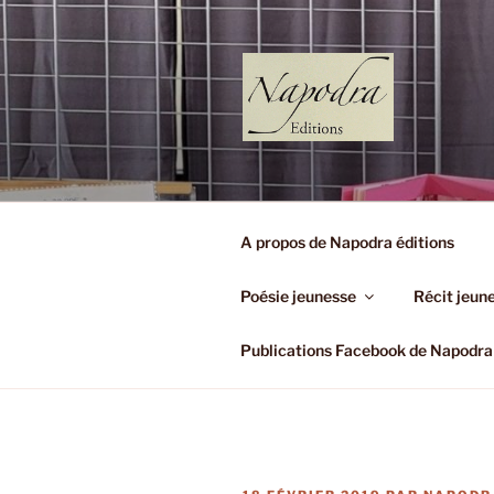
Aller
au
contenu
principal
NAPODRA 
(Très Petit Editeur)
A propos de Napodra éditions
Poésie jeunesse
Récit jeun
Publications Facebook de Napodra 