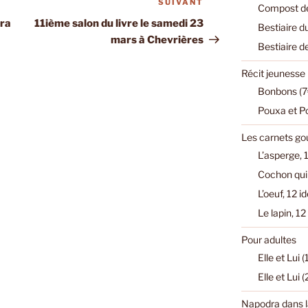
SUIVANT
Article
Compost de
suivant
dra
11ième salon du livre le samedi 23
Bestiaire d
mars à Chevrières
Bestiaire d
Récit jeunesse
Bonbons (7
Pouxa et P
Les carnets g
L’asperge, 1
Cochon qui 
L’oeuf, 12 i
Le lapin, 12
Pour adultes
Elle et Lui 
Elle et Lui 
Napodra dans l