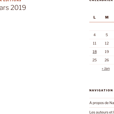
CALENDRIER
A EDITIONS
mars 2019
L
M
4
5
11
12
18
19
25
26
« Jan
NAVIGATION
A propos de Na
Les auteurs et l